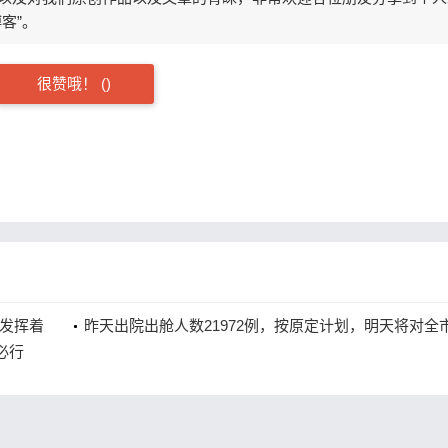
客”。
很赞哦！ (
)
发挥着
昨天出院出舱人数21972例，按原定计划，明天将对全市
必行
区”