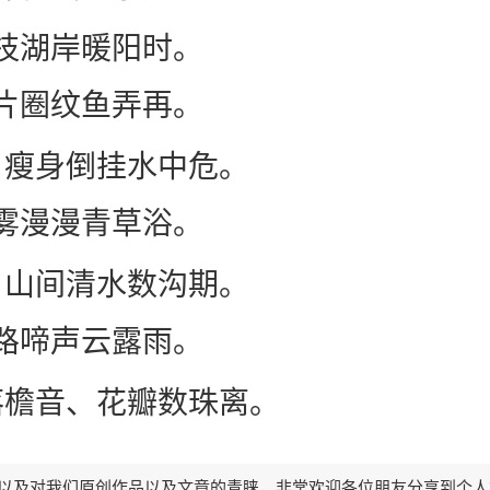
枝湖岸暖阳时。
片圈纹鱼弄再。
。瘦身倒挂水中危。
雾漫漫青草浴。
。山间清水数沟期。
路啼声云露雨。
落檐音、花瓣数珠离。
以及对我们原创作品以及文章的青睐，非常欢迎各位朋友分享到个人