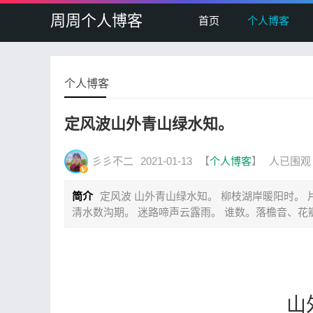
周周个人博客
首页
个人博客
个人博客
定风波山外青山绿水知。
彡彡不二
2021-01-13
【
个人博客
】
人已围观
简介
定风波 山外青山绿水知。 柳枝湖岸暖阳时。 
清水数沟期。 迷路啼声云露雨。 谁数。落檐音、花
山