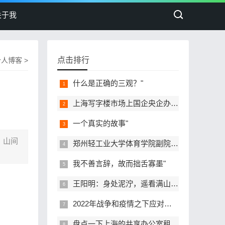
关于我
点击排行
个人博客
>
什么是正确的三观？"
上海写字楼市场上国企央企办公楼宇"
一个真实的故事"
。山间
郑州轻工业大学体育学院副院长谭某"
我不善言辞，故而拙舌寡墨"
王阳明：身处泥泞，遥看满山花开"
2022年战争和疫情之下应对经济危机的"
盘点一下上海的共享办公室租赁的中"