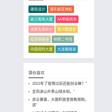
建筑设计
浦东新区地标
森兰美奂大厦
5A甲级商务
湖景生态办公
复兴路隧道
延安路隧道
地铁二号线
中国保险大厦
大连路隧道
猜你喜欢
2022年了疫情过后还能创业嘛？"
定风波山外青山绿水知。"
房企暴雷，大面积放宽限售限购，
房"