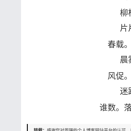
柳
片
春载
晨
风促
迷
谁数。
转载：
感谢您对周珊的个人博客网站平台的认可，