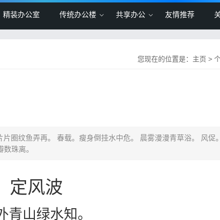
精装办公室
传统办公楼
共享办公
友情推荐
您现在的位置是：
主页
>
片片圈纹鱼弄再。 春载。瘦身倒挂水中危。 晨雾漫漫青草浴。 风促
瓣数珠离。
定风波
外青山绿水知。