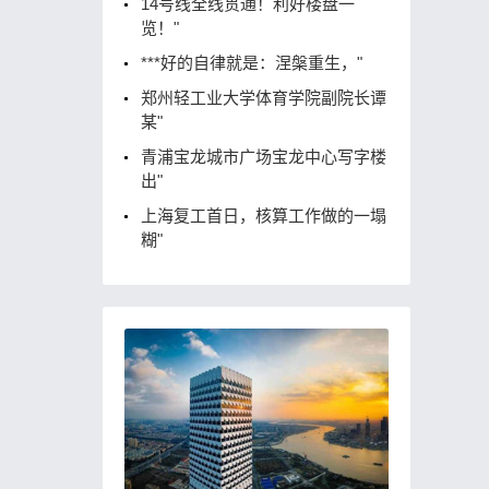
14号线全线贯通！利好楼盘一
览！"
***好的自律就是：涅槃重生，"
郑州轻工业大学体育学院副院长谭
某"
青浦宝龙城市广场宝龙中心写字楼
出"
上海复工首日，核算工作做的一塌
糊"