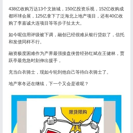
438亿收购万达13个文旅城，150亿投资乐视，152亿收购成
都环球会展，125亿拿下了泛海北上地产项目，还有40亿收
购了李嘉诚大连项目等等步子扯太大。
如今呢信用评级被下调，融创已经很难从银行贷款了，信托
和发债同样不行。
融资极度困难作为产界最强接盘侠曾经孙红斌在王健林，贾
跃亭最危急时刻伸出援手，
充当白衣骑士，现如今轮到他自己等待白衣骑士了。
地产寒冬还在继续，下一个又会是谁呢？