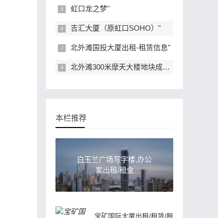
虹口龙之梦"
吉汇大厦（原虹口SOHO）"
北外滩国投大厦出租-租赁信息"
北外滩300米摩天大楼地块成功出让！"
本栏推荐
白玉兰广场写字楼,办公
室出租/租金
宝矿国际大厦出租/租赁/租