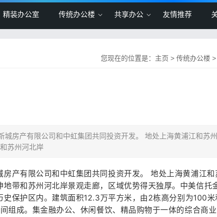
精装办公室
传统办公楼
共享办公
友情推荐
您现在的位置是：
主页
>
传统办公楼
新城房产有限公司和中虹集团共同投资开发。 地处上海黄浦江和苏
和苏州河北岸
城房产有限公司和中虹集团共同投资开发。 地处上海黄浦江和
伸地带和苏州河北岸景观走廊，区域优势得天独厚。中美信托
保护区内。建筑面积12.3万平方米，由2栋高分别为100米
空间组成。集金融办公、休闲餐饮、精品购物于一体的综合商