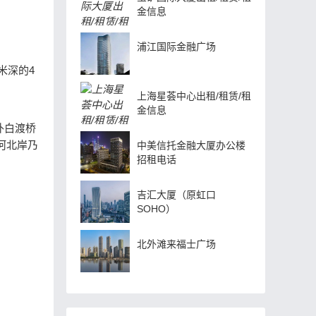
金信息
浦江国际金融广场
米深的4
上海星荟中心出租/租赁/租
金信息
外白渡桥
河北岸乃
中美信托金融大厦办公楼
招租电话
吉汇大厦（原虹口
SOHO）
北外滩来福士广场