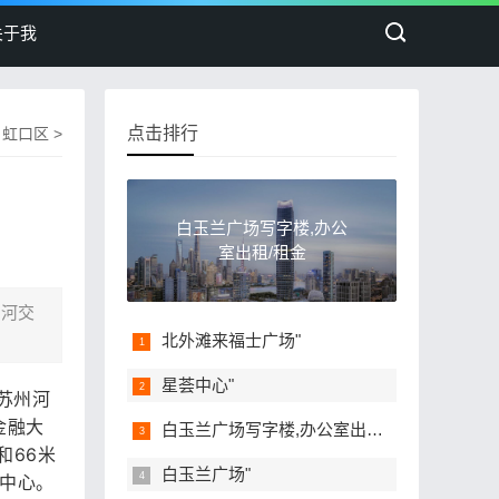
关于我
点击排行
>
虹口区
>
白玉兰广场写字楼,办公
室出租/租金
州河交
北外滩来福士广场"
星荟中心"
苏州河
金融大
白玉兰广场写字楼,办公室出租/租金"
和66米
白玉兰广场"
业中心。