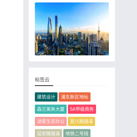
标签云
建筑设计
浦东新区地标
森兰美奂大厦
5A甲级商务
湖景生态办公
复兴路隧道
延安路隧道
地铁二号线