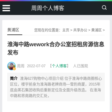
周周个人博客
黄浦区
您现在的位置是：
主页
>
共享办公
>
黄浦区
>
淮海中路wework合办公室招租房源信息
发布
周周
2022-07-07
【
个人博客
】
人已围观
简介
淮海627购物中心项目介绍 位于淮海中路商圈核心
区位，楼宇前身为淮海路老牌商场—雪豹商厦，2015年
底由黑石集团收购后重新定位及全面升级改造。 在淮海
中路和思南路的交汇处，