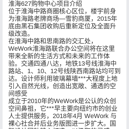
淮海627购物中心项目介绍
位于淮海中路商圈核心区位，楼宇前身
为淮海路老牌商场—雪豹商厦，2015年
底由黑石集团收购后重新定位及全面升
级改造。
在淮海中路和思南路的交汇处，
WeWork淮海路联合办公空间将在这里
带来全新的生活方式和未来的工作体
验。交通四通八达，地铁13号线淮海中
路站、1、10、12号线陕西南路站均可到
达。设计师利用玻璃幕墙***大程度上地
引入自然光线，创造出宽敞、通透的空
间感受
成立于2010年的WeWork是公认的众创
空间鼻祖，它***早主要向纽约市的创业
人士提供服务，2018年4月 WeWork 与
裸心社合并后业务版图进一步扩大。国