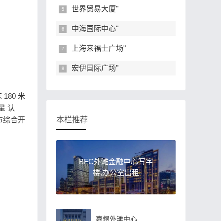
世界贸易大厦"
中海国际中心"
上海来福士广场"
宏伊国际广场"
 180 米
星 认
市综合开
本栏推荐
BFC外滩金融中心写字
楼,办公室出租
嘉煜外滩中心