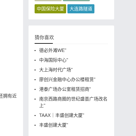
中国保险大厦
大连路隧道
猜你喜欢
德必外滩WE"
中海国际中心"
大上海时代广场"
廖创兴金融中心办公楼租赁"
港泰广场办公室租赁招商"
还拥有近
南京西路商圈的世纪盛荟广场改名
上"
TAAX｜丰盛创建大厦"
丰盛创建大厦"