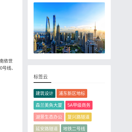
，南依世
0号线、
标签云
建筑设计
浦东新区地标
森兰美奂大厦
5A甲级商务
湖景生态办公
复兴路隧道
延安路隧道
地铁二号线