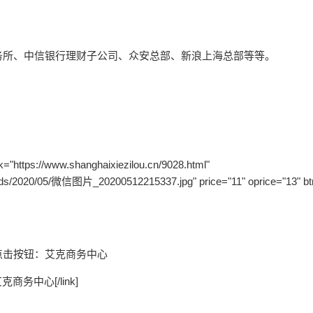
务所、中信银行理财子公司、众安总部、新浪上海总部等等。
s://www.shanghaixiezilou.cn/9028.html"
loads/2020/05/微信图片_20200512215337.jpg" price="11" oprice="13" 
点击按钮：艾克商务中心
ml]艾克商务中心[/link]