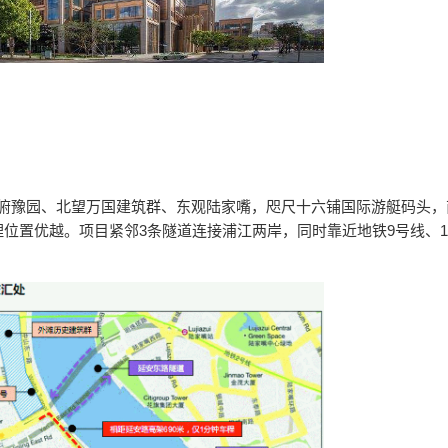
号，西俯豫园、北望万国建筑群、东观陆家嘴，咫尺十六铺国际游艇码头
位置优越。项目紧邻3条隧道连接浦江两岸，同时靠近地铁9号线、1