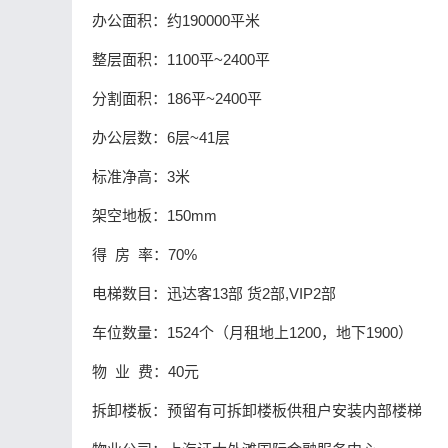
办公面积：约190000平米
整层面积：1100平~2400平
分割面积：186平~2400平
办公层数：6层~41层
标准净高：3米
架空地板：150mm
得 房 率：70%
电梯数目：迅达客13部 货2部,VIP2部
车位数量：1524个（月租地上1200，地下1900）
物 业 费：40元
拆卸楼板：预留有可拆卸楼板供租户安装内部楼梯